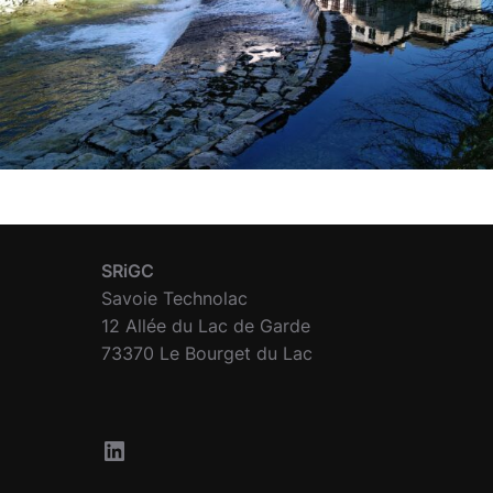
SRiGC
Savoie Technolac
12 Allée du Lac de Garde
73370 Le Bourget du Lac
LinkedIn